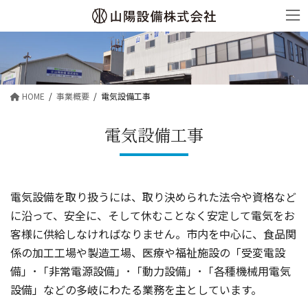
コ
ナ
ン
ビ
テ
ゲ
ン
ー
ツ
シ
HOME
事業概要
電気設備工事
へ
ョ
ス
ン
電気設備工事
キ
に
ッ
移
プ
動
電気設備を取り扱うには、取り決められた法令や資格など
に沿って、安全に、そして休むことなく安定して電気をお
客様に供給しなければなりません。市内を中心に、食品関
係の加工工場や製造工場、医療や福祉施設の「受変電設
備」･「非常電源設備」･「動力設備」･「各種機械用電気
設備」などの多岐にわたる業務を主としています。