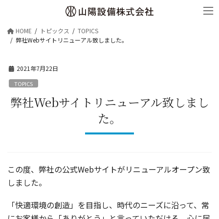
コ
ナ
ン
ビ
HOME
トピックス
TOPICS
テ
ゲ
弊社Webサイトリニューアル致しました。
ン
ー
ツ
シ
2021年7月22日
へ
ョ
TOPICS
ス
ン
弊社Webサイトリニューアル致しまし
キ
に
た。
ッ
移
プ
動
この度、弊社の公式Webサイトがリニューアルオープン致
しました。
「快適環境の創造」を目指し、時代のニーズに沿って、常
にお客様から「ありがとう」と言っていただける、心に届